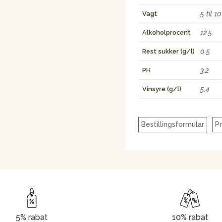
5 til 10
Vagt
12.5
Alkoholprocent
0.5
Rest sukker (g/l)
3.2
PH
5.4
Vinsyre (g/l)
Bestillingsformular
P
5% rabat
10% rabat