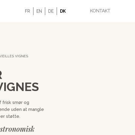
KONTAKT
FR
EN
DE
DK
VIEILLES VIGNES
R
VIGNES
 frisk smør og
dende uden at mangle
ver støtte.
astronomisk