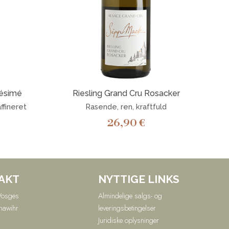
lésimé
Riesling Grand Cru Rosacker
ffineret
Rasende, ren, kraftfuld
26,90
€
AKT
NYTTIGE LINKS
Vosges
Almindelige salgs- og
nawihr
leveringsbetingelser
Juridiske oplysninger