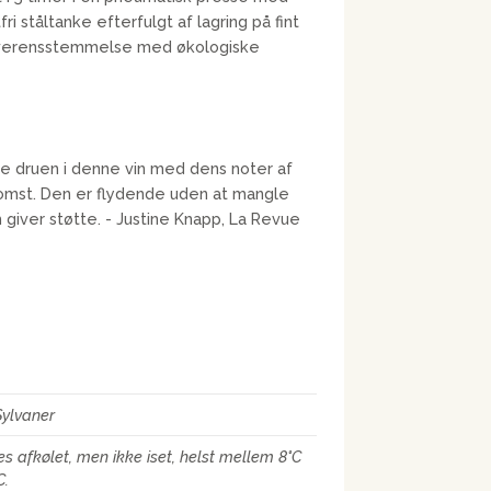
fri ståltanke efterfulgt af lagring på fint
i overensstemmelse med økologiske
e druen i denne vin med dens noter af
lomst. Den er flydende uden at mangle
sh giver støtte. - Justine Knapp, La Revue
ylvaner
es afkølet, men ikke iset, helst mellem 8°C
C.