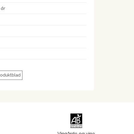
 år
roduktblad
Vingårde og vine