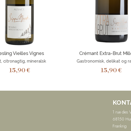
esling Vieilles Vignes
Crémant Extra-Brut Mil
t, citronagtig, mineralsk
Gastronomisk, delikat og ra
15,90
€
15,90
€
KONT
1 rue des 
68150 Hu
Frankrig