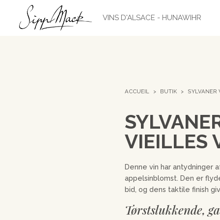
ACCUEIL
>
BUTIK
>
SYLVANER 
SYLVANE
VIEILLES 
Denne vin har antydninger af
appelsinblomst. Den er fly
bid, og dens taktile finish gi
Tørstslukkende, g