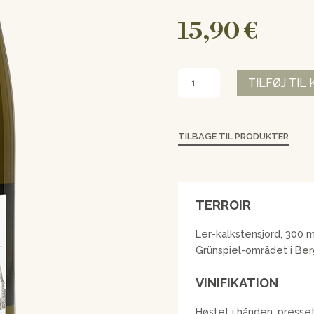
15,90
€
Sylvaner
TILFØJ TIL
Vieilles
Vignes
antal
TILBAGE TIL PRODUKTER
TERROIR
Ler-kalkstensjord, 300 m
Grünspiel-området i Ber
VINIFIKATION
Høstet i hånden, presse