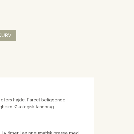
 KURV
eters højde. Parcel beliggende i
gheim. Økologisk landbrug.
t i 5 timer i en pneumatisk presse med