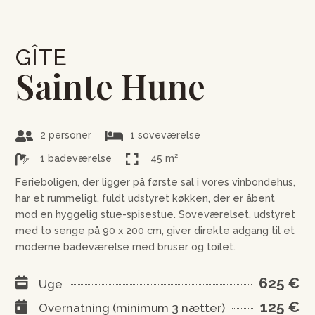
GÎTE
Sainte Hune


2 personer
1 soveværelse


1 badeværelse
45 m²
Ferieboligen, der ligger på første sal i vores vinbondehus,
har et rummeligt, fuldt udstyret køkken, der er åbent
mod en hyggelig stue-spisestue. Soveværelset, udstyret
med to senge på 90 x 200 cm, giver direkte adgang til et
moderne badeværelse med bruser og toilet.
625 €

Uge
125 €

Overnatning (minimum 3 nætter)