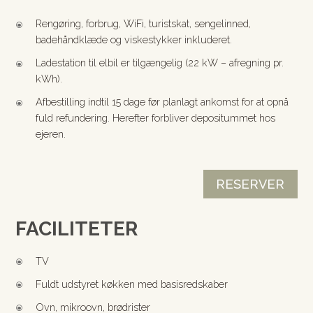
Rengøring, forbrug, WiFi, turistskat, sengelinned,
\
badehåndklæde og viskestykker inkluderet.
Ladestation til elbil er tilgængelig (22 kW – afregning pr.
\
kWh).
Afbestilling indtil 15 dage før planlagt ankomst for at opnå
\
fuld refundering. Herefter forbliver depositummet hos
ejeren.
RESERVER
FACILITETER
TV
\
Fuldt udstyret køkken med basisredskaber
\
Ovn, mikroovn, brødrister
\