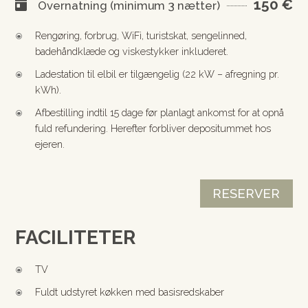
150 €

Overnatning (minimum 3 nætter)
Rengøring, forbrug, WiFi, turistskat, sengelinned,
\
badehåndklæde og viskestykker inkluderet.
Ladestation til elbil er tilgængelig (22 kW – afregning pr.
\
kWh).
Afbestilling indtil 15 dage før planlagt ankomst for at opnå
\
fuld refundering. Herefter forbliver depositummet hos
ejeren.
RESERVER
FACILITETER
TV
\
Fuldt udstyret køkken med basisredskaber
\