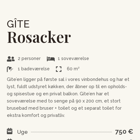
GÎTE
Rosacker


2 personer
1 soveværelse


1 badeværelse
60 m²
Gite’en ligger på første sal i vores vinbondehus og har et
lyst, fuldt udstyret køkken, der åbner op til en opholds-
og spisestue og en privat balkon. Gite’en har et
soveværelse med to senge på 90 x 200 cm, et stort
brusebad med bruser + toilet og et separat toilet for
ekstra komfort og privatliv.
750 €

Uge