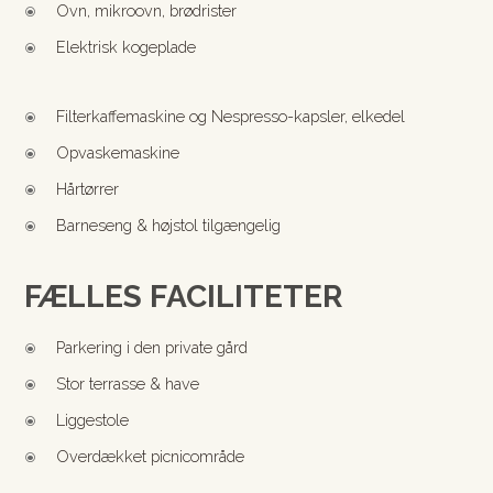
Ovn, mikroovn, brødrister
\
Elektrisk kogeplade
\
Filterkaffemaskine og Nespresso-kapsler, elkedel
\
Opvaskemaskine
\
Hårtørrer
\
Barneseng & højstol tilgængelig
\
FÆLLES FACILITETER
Parkering i den private gård
\
Stor terrasse & have
\
Liggestole
\
Overdækket picnicområde
\